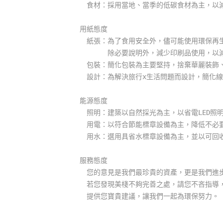
食材：採用當地、當季的低碳食材為主，以減
用紙態度
紙張：為了食用安全外，儘可能使用環保再
除必要說明外，減少印刷品使用，以減少
包裝：簡化包裝為主要堅持，捨棄華麗裝飾、
設計：為解決旅行x生活問題而設計，簡化線
能源態度
照明：建築以自然採光為主，以省電LED照
用電：以符合節能標章設備為主，降低不必
用水：選用具省水標章設備為主，並以可回
服務態度
您的意見是我們最珍貴的資產，更是我們進
若您發現美棧不夠完善之處，請您不吝指導
提供您寶貴建議，讓我們一起為環保努力。