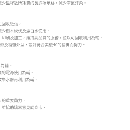
少里程數所耗費的長途碳足跡，減少空氣汙染。
生回收紙張，
樹木砍伐及漂白水使用。
印刷及加工，維持高品質的服務，並以可回收利用為輔。
條及複雜外型，設計符合美棧4C的精神而努力。
明為輔。
要的電源使用為輔。
收集水器再利用為輔。
步的重要動力，
，並協助填寫意見調查卡，