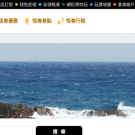
飯店訂房
特色民宿
全球租車
網紅帶你玩
玩樂地圖
會員帳戶
恆春
優惠
恆春
景點
恆春
行程
搜 尋