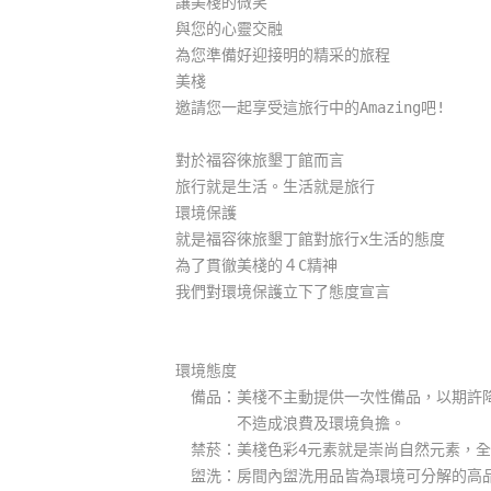
讓美棧的微笑
與您的心靈交融
為您準備好迎接明的精采的旅程
美棧
邀請您一起享受這旅行中的Amazing吧!
對於福容徠旅墾丁館而言
旅行就是生活。生活就是旅行
環境保護
就是福容徠旅墾丁館對旅行x生活的態度
為了貫徹美棧的４C精神
我們對環境保護立下了態度宣言
環境態度
備品：美棧不主動提供一次性備品，以期許降
不造成浪費及環境負擔。
禁菸：美棧色彩4元素就是崇尚自然元素，全
盥洗：房間內盥洗用品皆為環境可分解的高品