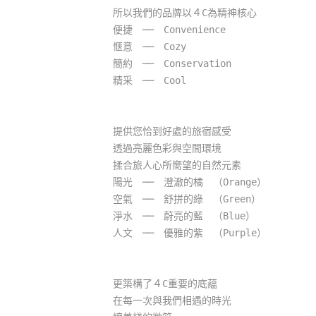
所以我們的品牌以４C為精神核心
便捷 ── Convenience
愜意 ── Cozy
簡約 ── Conservation
精采 ── Cool
提供您恰到好處的旅宿感受
透過亮麗色彩與空間環境
揉合旅人心所嚮望的自然元素
陽光 ── 澄澈的橘 （Orange）
空氣 ── 舒拼的綠 （Green）
淨水 ── 蔚亮的藍 （Blue）
人文 ── 優雅的紫 （Purple）
更築構了４C重要的底蘊
在每一次與我們相遇的時光