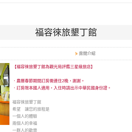
福容徠旅墾丁館
⋟
房間介紹
【福容徠旅墾丁館為觀光局評鑑三星級旅店】
．農曆春節期間訂房需連住2晚，謝謝。
．訂房限本國人適用，入住時請出示中華民國身份證。
福容徠旅墾丁館
希望 讓您的旅程是
一個人的體驗
兩個人的幸福
一群人的歡樂