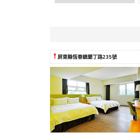
⫯
屏東縣恆春鎮墾丁路235號