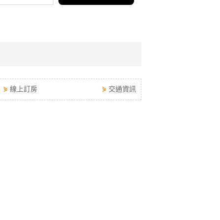
⋟
線上訂房
⋟
交通資訊