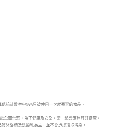
低統計數字中90%只被使用一次就丟棄的備品，
館全面禁菸，為了健康及安全，請一起響應無菸好健康。
質沐浴精及洗髮乳為主，並不會造成環境污染。