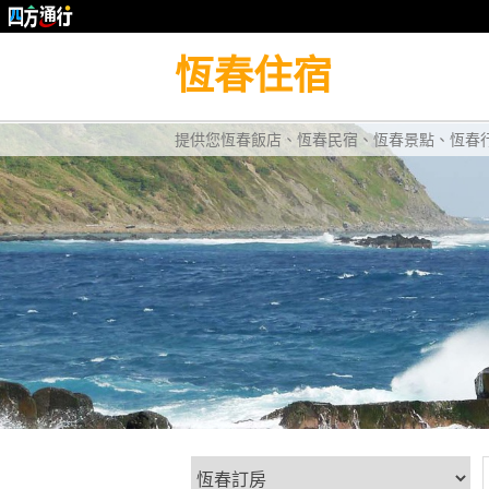
恆春住宿
提供您恆春飯店、恆春民宿、恆春景點、恆春行