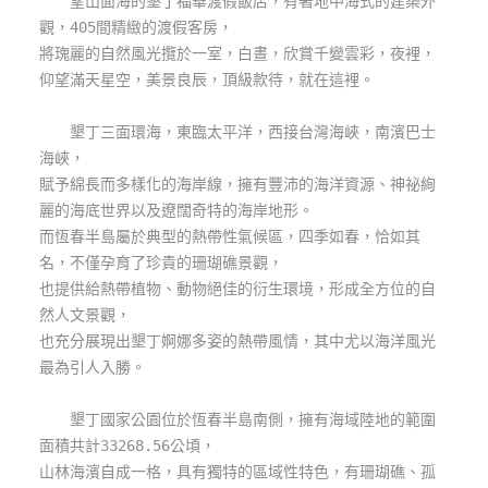
望山面海的墾丁福華渡假飯店，有著地中海式的建築外
玩
觀，405間精緻的渡假客房，
樂
將瑰麗的自然風光攬於一室，白晝，欣賞千變雲彩，夜裡，
地
仰望滿天星空，美景良辰，頂級款待，就在這裡。
圖
墾丁三面環海，東臨太平洋，西接台灣海峽，南濱巴士
顧
海峽，
客
賦予綿長而多樣化的海岸線，擁有豐沛的海洋資源、神祕絢
服
務
麗的海底世界以及遼闊奇特的海岸地形。
而恆春半島屬於典型的熱帶性氣候區，四季如春，恰如其
名，不僅孕育了珍貴的珊瑚礁景觀，
顧
也提供給熱帶植物、動物絕佳的衍生環境，形成全方位的自
客
然人文景觀，
滿
也充分展現出墾丁婀娜多姿的熱帶風情，其中尤以海洋風光
意
最為引人入勝。
度
墾丁國家公園位於恆春半島南側，擁有海域陸地的範圍
面積共計33268.56公頃，
訂
山林海濱自成一格，具有獨特的區域性特色，有珊瑚礁、孤
單