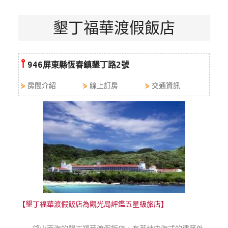
特
墾丁福華渡假飯店
色
民
宿
⫯
946屏東縣恆春鎮墾丁路2號
全
⋟
房間介紹
⋟
線上訂房
⋟
交通資訊
球
租
車
網
紅
帶
你
玩
【墾丁福華渡假飯店為觀光局評鑑五星級旅店】