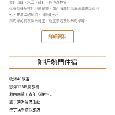
立的山峰、水潭、砂丘、熱帶森林等。
管
還有特殊多樣的地形景觀，如西海岸的臨海珊瑚礁斷崖地
理
形、東海岸的風積、風蝕地形、
南海岸的石灰岩台地崖、崩崖景觀及砂灘海岸等。
會
員
詳細資料
帳
戶
附近熱門住宿
客
服
聯
牧海48旅店
絡
戀海126風情旅棧
單
救國團墾丁青年活動中心
墾丁通海渡假旅館
Line
墾丁福樂渡假旅店
線