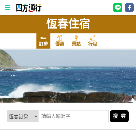
恆春住宿
四
方
通
訂房
優惠
景點
行程
行
訂
房
台
灣
訂
房
搜 尋
直接跟飯店訂房
HOT